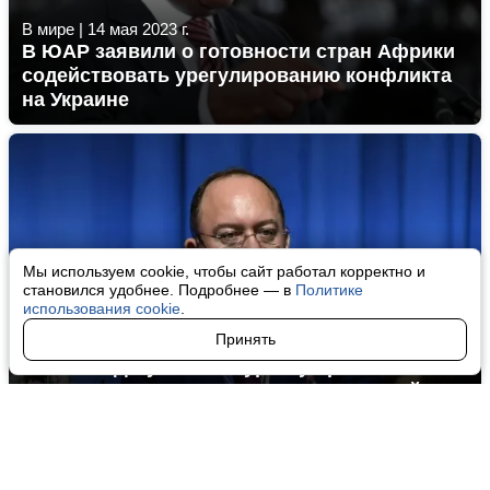
В мире
|
14 мая 2023 г.
В ЮАР заявили о готовности стран Африки
содействовать урегулированию конфликта
на Украине
Мы используем cookie, чтобы сайт работал корректно и
становился удобнее. Подробнее — в
Политике
использования cookie
.
Принять
В мире
|
12 мая 2023 г.
Глава МИД Румынии Ауреску призвал
Евросоюз пересмотреть стратегический
подход к КНР