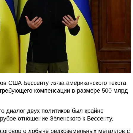
ов США Бессенту из-за американского текста
 требующего компенсации в размере 500 млрд
то диалог двух политиков был крайне
рубое отношение Зеленского к Бессенту.
 договор о добыче редкоземельных металлов с