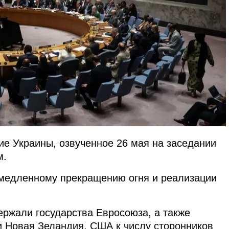
е Украины, озвученное 26 мая на заседании
м.
емедленному прекращению огня и реализации
ержали государства Евросоюза, а также
и Новая Зеландия. США к числу сторонников