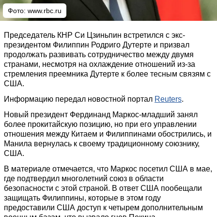
Фото:
www.rbc.ru
Председатель КНР Си Цзиньпин встретился с экс-
президентом Филиппин Родриго Дутерте и призвал
продолжать развивать сотрудничество между двумя
странами, несмотря на охлаждение отношений из-за
стремления преемника Дутерте к более тесным связям с
США.
Информацию передал новостной портал
Reuters
.
Новый президент Фердинанд Маркос-младший занял
более прокитайскую позицию, но при его управлении
отношения между Китаем и Филиппинами обострились, и
Манила вернулась к своему традиционному союзнику,
США.
В материале отмечается, что Маркос посетил США в мае,
где подтвердил многолетний союз в области
безопасности с этой страной. В ответ США пообещали
защищать Филиппины, которые в этом году
предоставили США доступ к четырем дополнительным