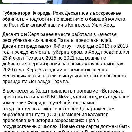
Губернатора Флориды Рона Десантиса в воскресенье
обвинил в «подлости и ненависти» его бывший коллега
по Республиканской партии в Конгрессе Уилл Херд.
Деcантис и Херд ранее вместе работали в качестве
республиканских членов Палаты представителей.
Деcантис представлял 6-й округ Флориды с 2013 по 2018
год, прежде чем стать губернатором, а Херд представлял
23-й округ Техаса с 2015 по 2021 год, решив не
добиваться переизбрания на промежуточных выборах
2020 года. Херд был одним из немногих членов
Республиканской партии, выступивших против бывшего
президента Дональда Трампа.
В воскресенье Херд появился в программе «Встреча с
прессой» на канале NBC News, чтобы обсудить недавнее
изменение Флориды в учебной программе
государственных школ, внесенное Департаментом
образования штата (DOE). Изменения касаются
преподавания истории афроамериканцев в
государственных школах. Новые стандарты должны быть