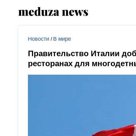
Новости
В мире
/
Правительство Италии доби
ресторанах для многодетн