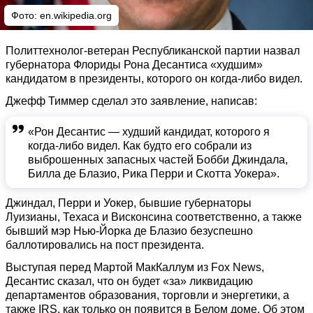
Фото:
en.wikipedia.org
Политтехнолог-ветеран Республиканской партии назвал
губернатора Флориды Рона Десантиса «худшим»
кандидатом в президенты, которого он когда-либо видел.
Джефф Тиммер сделал это заявление, написав:
«Рон Десантис — худший кандидат, которого я
когда-либо видел. Как будто его собрали из
выброшенных запасных частей Бобби Джиндала,
Билла де Блазио, Рика Перри и Скотта Уокера».
Джиндал, Перри и Уокер, бывшие губернаторы
Луизианы, Техаса и Висконсина соответственно, а также
бывший мэр Нью-Йорка де Блазио безуспешно
баллотировались на пост президента.
Выступая перед Мартой МакКаллум из Fox News,
Десантис сказал, что он будет «за» ликвидацию
департаментов образования, торговли и энергетики, а
также IRS, как только он появится в Белом доме. Об этом