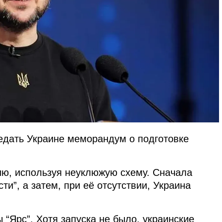
едать Украине меморандум о подготовке
ию, используя неуклюжую схему. Сначала
ти”, а затем, при её отсутствии, Украина
 “Ярс”. Хотя запуска не было, украинские