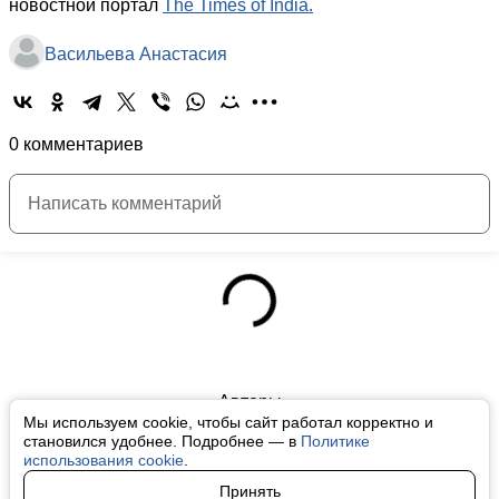
новостной портал
The Times of India.
Васильева Анастасия
0 комментариев
Авторы
Мы используем cookie, чтобы сайт работал корректно и
О нас
становился удобнее. Подробнее — в
Политике
использования cookie
.
Архив
Принять
Условия использования cookie