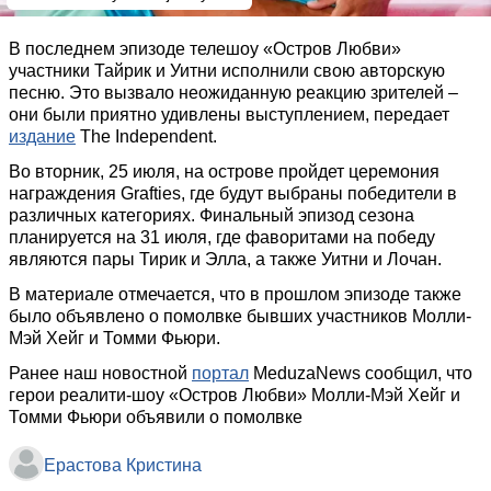
В последнем эпизоде телешоу «Остров Любви»
участники Тайрик и Уитни исполнили свою авторскую
песню. Это вызвало неожиданную реакцию зрителей –
они были приятно удивлены выступлением, передает
издание
The Independent.
Во вторник, 25 июля, на острове пройдет церемония
награждения Grafties, где будут выбраны победители в
различных категориях. Финальный эпизод сезона
планируется на 31 июля, где фаворитами на победу
являются пары Тирик и Элла, а также Уитни и Лочан.
В материале отмечается, что в прошлом эпизоде также
было объявлено о помолвке бывших участников Молли-
Мэй Хейг и Томми Фьюри.
Ранее наш новостной
портал
MeduzaNews сообщил, что
герои реалити-шоу «Остров Любви» Молли-Мэй Хейг и
Томми Фьюри объявили о помолвке
Ерастова Кристина