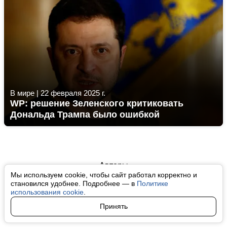
В мире
|
22 февраля 2025 г.
WP: решение Зеленского критиковать
Дональда Трампа было ошибкой
Авторы
Мы используем cookie, чтобы сайт работал корректно и
О нас
становился удобнее. Подробнее — в
Политике
использования cookie
.
Архив
Принять
Условия использования cookie