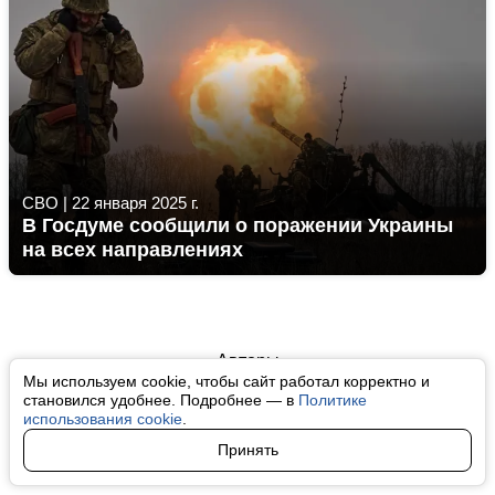
СВО
|
22 января 2025 г.
В Госдуме сообщили о поражении Украины
на всех направлениях
Авторы
Мы используем cookie, чтобы сайт работал корректно и
О нас
становился удобнее. Подробнее — в
Политике
использования cookie
.
Архив
Принять
Условия использования cookie