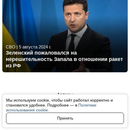
СВО
|
5 августа 2024 г.
Зеленский пожаловался на
нерешительность Запала в отношении ракет
из РФ
Авторы
Мы используем cookie, чтобы сайт работал корректно и
О нас
становился удобнее. Подробнее — в
Политике
использования cookie
.
Архив
Принять
Условия использования cookie