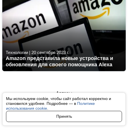
Технологии
|
20 сентября 2023 г.
Amazon представила новые устройства и
обновления для своего помощника Alexa
Авторы
Мы используем cookie, чтобы сайт работал корректно и
О нас
становился удобнее. Подробнее — в
Политике
использования cookie
.
Архив
Принять
Условия использования cookie