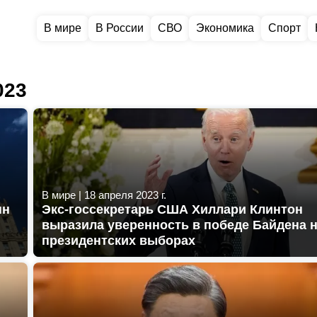
В мире
В России
СВО
Экономика
Спорт
023
В мире
|
18 апреля 2023 г.
нн
Экс-госсекретарь США Хиллари Клинтон
выразила уверенность в победе Байдена 
президентских выборах